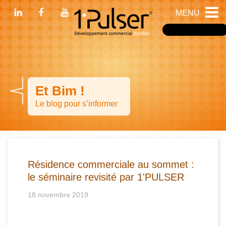
MENU
Devenir franchisé
Et Bim !
Le blog pour s’informer
Résidence commerciale au sommet :
le séminaire revisité par 1'PULSER
18 novembre 2019