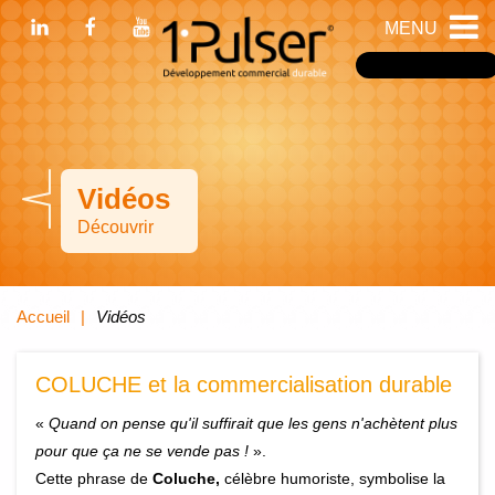
MENU
Devenir franchisé
Vidéos
Découvrir
Accueil
Vidéos
COLUCHE et la commercialisation durable
«
Quand on pense qu'il suffirait que les gens n'achètent plus
pour que ça ne se vende pas !
».
Cette phrase de
Coluche,
célèbre humoriste, symbolise la